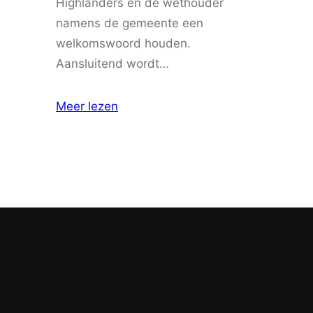
Highlanders en de wethouder
namens de gemeente een
welkomswoord houden.
Aansluitend wordt…
Meer lezen