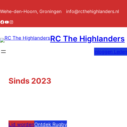
Ga
Wehe-den-Hoorn, Groningen
info@rcthehighlanders.nl
naar
de
Facebook
YouTube
Instagram
inhoud
RC The Highlanders
Inloggen Leden
Sinds 2023
de Rugby club
van Noord-Groningen
RC The Highlanders
Lid worden
Ontdek Rugby